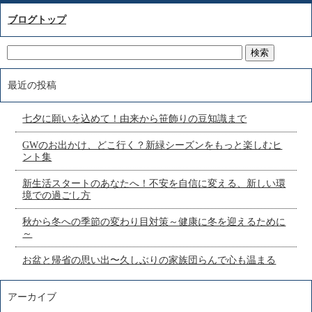
ブログトップ
最近の投稿
七夕に願いを込めて！由来から笹飾りの豆知識まで
GWのお出かけ、どこ行く？新緑シーズンをもっと楽しむヒ
ント集
新生活スタートのあなたへ！不安を自信に変える、新しい環
境での過ごし方
秋から冬への季節の変わり目対策～健康に冬を迎えるために
～
お盆と帰省の思い出〜久しぶりの家族団らんで心も温まる
アーカイブ