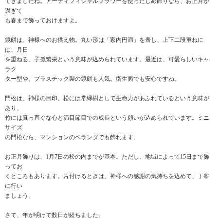
てきましたね。アーティフィシャルフラワーを使ったしめ飾りなら、お正月が
過ぎて
も春まで飾っておけますよ。
鏡餅は、神様へのお供え物。丸い形は「家内円満」を表し、上下二段重ねに
は、月日
を重ねる、子孫繁栄という意味が込められています。最近は、可愛らしいキャ
ラク
ター型や、プラスチック製の鏡餅も人気。衛生面でも安心ですね。
門松は、神様の目印。松には常緑樹として生命力があふれているという意味が
あり、
竹には真っ直ぐな心と節目節目での成長という願いが込められています。ミニ
サイズ
の門松なら、マンションのベランダでも飾れます。
お正月飾りは、1月7日の松の内までが基本。ただし、地域によって15日まで飾
ってお
くところもあります。片付けるときは、神様への感謝の気持ちを込めて、丁寧
に行い
ましょう。
さて、年が明けて数日が経ちました。