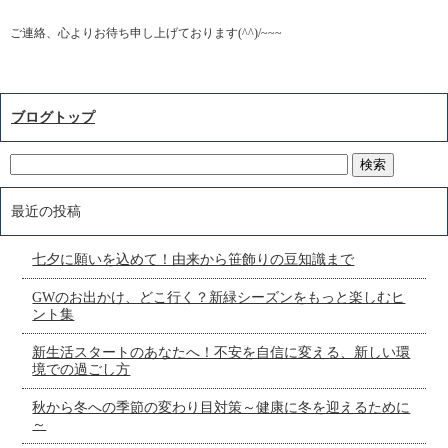
ご連絡、心よりお待ち申し上げております(^^)/~~~
ブログトップ
最近の投稿
七夕に願いを込めて！由来から笹飾りの豆知識まで
GWのお出かけ、どこ行く？新緑シーズンをもっと楽しむヒ
ント集
新生活スタートのあなたへ！不安を自信に変える、新しい環
境での過ごし方
秋から冬への季節の変わり目対策～健康に冬を迎えるために
～