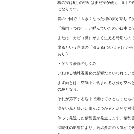
梅の実は6月の初めはまだ実が硬く、6月の
になります。
昔の中国で「大きくなった梅の実が熟して
「梅雨（つゆ）」と呼んでいたのが日本に
または、カビ（黴）がよく生える時期なの
腐るという意味の「潰える(ついえる)」から
あり )
・ゲリラ豪雨のしくみ
いわゆる地球温暖化の影響だといわれてい
まず雨とは、空気中に含まれる水分が空へ
の粒となり、
それが落下する途中で溶けて水となったも
温かい風と冷たい風がぶつかると活発な対
伴って発達した積乱雲が発生します。積乱
温暖化の影響により、高温多湿の大気が従