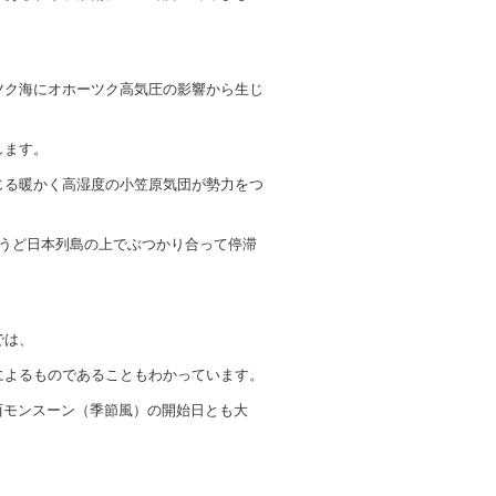
ツク海にオホーツク高気圧の影響から生じ
します。
じる暖かく高湿度の小笠原気団が勢力をつ
ょうど日本列島の上でぶつかり合って停滞
では、
によるものであることもわかっています。
南西モンスーン（季節風）の開始日とも大