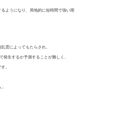
するようになり、局地的に短時間で強い雨
積乱雲によってもたらされ、
こで発生するか予測することが難しく、
です。
る」