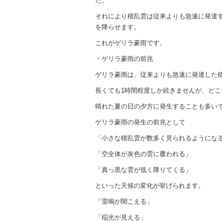
た。
それにより積乱雲は従来よりも急速に発達
を降らせます。
これがゲリラ豪雨です。
・ゲリラ豪雨の前兆
ゲリラ豪雨は、従来よりも急速に発達した
長くても1時間程度しか続きませんが、ど
晴れた夏の日の夕方に発生することも多い
ゲリラ豪雨の発生の前兆として
「小さな積乱雲が数多く見られるようにな
「空全体が灰色の雲に覆われる」
「真っ黒な雲が低く降りてくる」
といった天候の変化が挙げられます。
「雷鳴が聞こえる」
「稲光が見える」