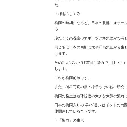
た。
・梅雨のしくみ
梅雨の時期になると、日本の北部、オホー
る
冷たくて高湿度のオホーツク海気団が停滞
同じ頃に日本の南部に太平洋高気圧から生
けます。
その2つの気団がほぼ同じ勢力で、且つち
します。
これが梅雨前線です。
また、衛星写真の雲の様子やその他の研究
梅雨の発生は地球規模の大きな大気の流れ
日本の梅雨入りの 早い/遅い はインドの
体関連しているそうです。
・「梅雨」の由来