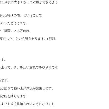
終わり頃に大きくなって収穫ができるよう
潰れる時期の雨」ということで
伝わったとそうです。
で「黴雨」とも呼ばれ、
変化した、という説もあります。( 諸説
ます。
と上っていき、冷たい空気で冷やされて氷
のです。
流が起きて強い上昇気流が発生します。
雲が雨を降らせます。
来よりも多く供給されるようになりまし